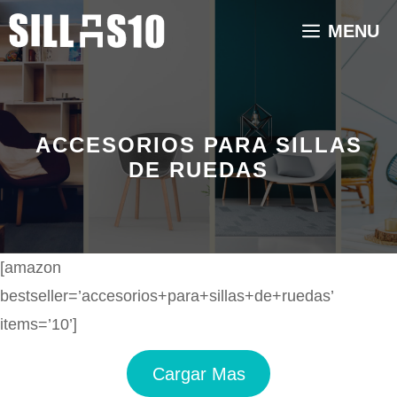
Saltar
MENU
al
contenido
ACCESORIOS PARA SILLAS
DE RUEDAS
[amazon
bestseller=’accesorios+para+sillas+de+ruedas’
items=’10’]
Cargar Mas