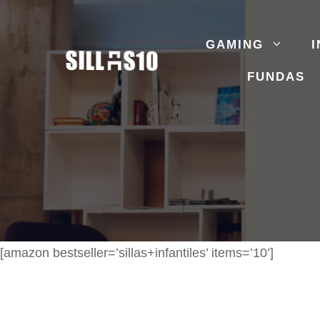
Saltar
al
GAMING
I
contenido
FUNDAS
[amazon bestseller=’sillas+infantiles’ items=’10’]