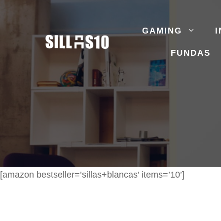
Saltar
al
GAMING
I
contenido
FUNDAS
[amazon bestseller=’sillas+blancas’ items=’10’]