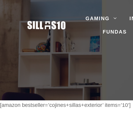
Saltar
al
GAMING
I
contenido
FUNDAS
[amazon bestseller=’cojines+sillas+exterior’ items=’10’]