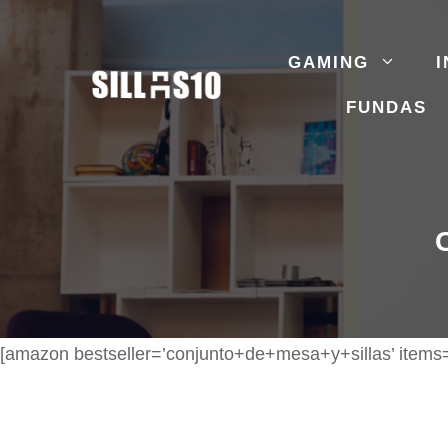
Saltar
al
GAMING
I
contenido
FUNDAS
[amazon bestseller=’conjunto+de+mesa+y+sillas’ items=