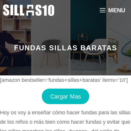
Saltar
MENU
al
contenido
FUNDAS SILLAS BARATAS
[amazon bestseller=’fundas+sillas+baratas’ items=’10’]
Cargar Mas
Hoy os voy a enseñar cómo hacer fundas para las sillas
de los niños o más bien como hacer fundas y evitar que