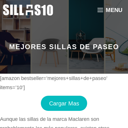
Saltar
MENU
al
contenido
MEJORES SILLAS DE PASEO
[amazon bestseller=’mejores+sillas+de+paseo’
items=’10’]
Cargar Mas
Aunque las sillas de la marca Maclaren son