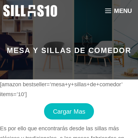
Saltar
MENU
al
contenido
MESA Y SILLAS DE COMEDOR
[amazon bestseller=’mesa+y+sillas+de+comedor’
items=’10’]
Cargar Mas
Es por ello que encontrarás desde las sillas más