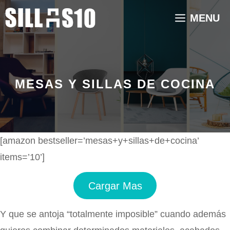
Saltar
MENU
al
contenido
MESAS Y SILLAS DE COCINA
[amazon bestseller=’mesas+y+sillas+de+cocina’
items=’10’]
Cargar Mas
Y que se antoja “totalmente imposible” cuando además