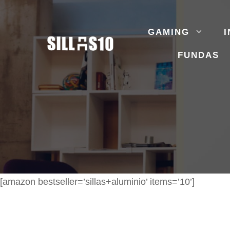
Saltar
al
GAMING
I
contenido
FUNDAS
[amazon bestseller=’sillas+aluminio’ items=’10’]