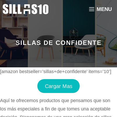
Saltar
MENU
al
contenido
SILLAS DE CONFIDENTE
[amazon bestseller=’sillas+de+confidente’ items=’10’]
Cargar Mas
Aquí te ofrecemos productos que pensamos que son
los más especiales a fin de que tomes una aceptable