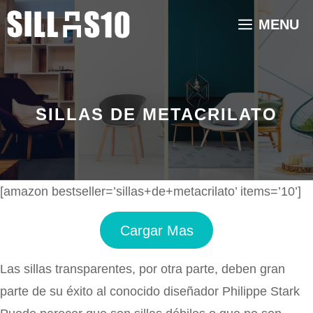
Saltar
MENU
al
contenido
SILLAS DE METACRILATO
[amazon bestseller=’sillas+de+metacrilato’ items=’10’]
Cargar Mas
Las sillas transparentes, por otra parte, deben gran
parte de su éxito al conocido diseñador Philippe Stark