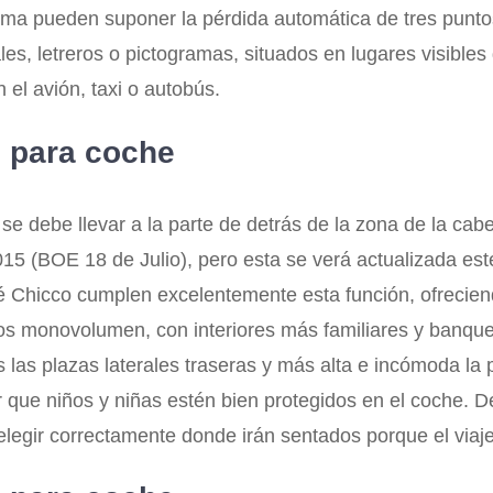
rma pueden suponer la pérdida automática de tres punto
s, letreros o pictogramas, situados en lugares visibles
 el avión, taxi o autobús.
s para coche
e debe llevar a la parte de detrás de la zona de la cabez
2015 (BOE 18 de Julio), pero esta se verá actualizada e
 bebé Chicco cumplen excelentemente esta función, ofrecie
os monovolumen, con interiores más familiares y banque
las plazas laterales traseras y más alta e incómoda la p
rar que niños y niñas estén bien protegidos en el coche
s, elegir correctamente donde irán sentados porque el vi