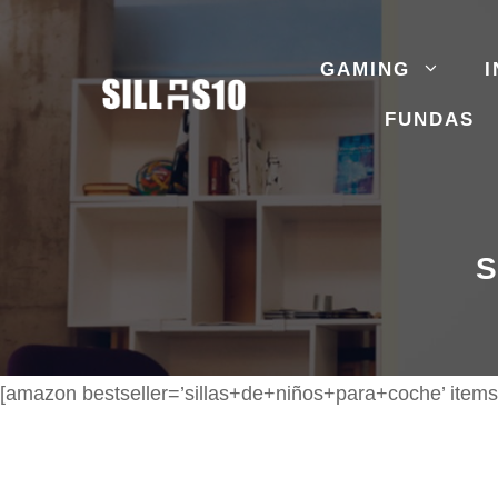
Saltar
al
GAMING
I
contenido
FUNDAS
S
[amazon bestseller=’sillas+de+niños+para+coche’ items