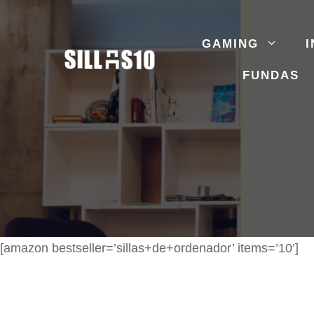
Saltar
al
GAMING
I
contenido
FUNDAS
[amazon bestseller=’sillas+de+ordenador’ items=’10’]