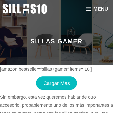
Saltar
MENU
al
contenido
SILLAS GAMER
[amazon bestseller=’sillas+gamer’ items=’10’]
Cargar Mas
Sin embargo, esta vez queremos hablar de otro
accesorio, probablemente uno de los más importantes a