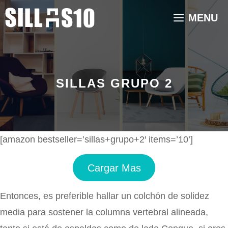
Saltar
MENU
al
contenido
SILLAS GRUPO 2
[amazon bestseller=’sillas+grupo+2′ items=’10’]
Cargar Mas
Entonces, es preferible hallar un colchón de solidez
media para sostener la columna vertebral alineada,