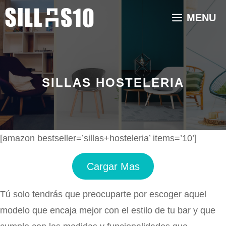
Saltar
MENU
al
contenido
SILLAS HOSTELERIA
[amazon bestseller=’sillas+hosteleria’ items=’10’]
Cargar Mas
Tú solo tendrás que preocuparte por escoger aquel
modelo que encaja mejor con el estilo de tu bar y que