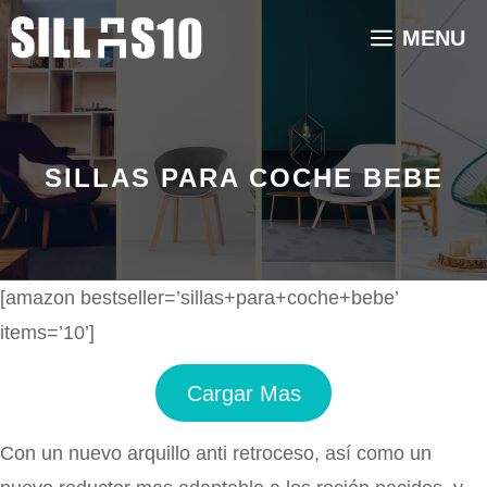
Saltar
MENU
al
contenido
SILLAS PARA COCHE BEBE
[amazon bestseller=’sillas+para+coche+bebe’
items=’10’]
Cargar Mas
Con un nuevo arquillo anti retroceso, así como un