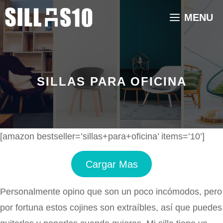
Saltar
MENU
al
contenido
SILLAS PARA OFICINA
[amazon bestseller=’sillas+para+oficina’ items=’10’]
Cargar Mas
Personalmente opino que son un poco incómodos, pero
por fortuna estos cojines son extraíbles, así que puedes