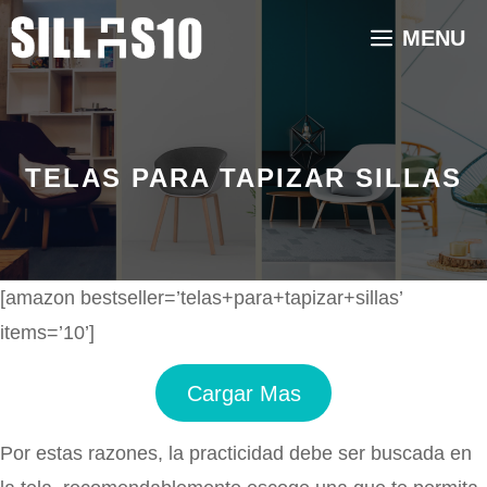
Saltar
MENU
al
contenido
TELAS PARA TAPIZAR SILLAS
[amazon bestseller=’telas+para+tapizar+sillas’
items=’10’]
Cargar Mas
Por estas razones, la practicidad debe ser buscada en