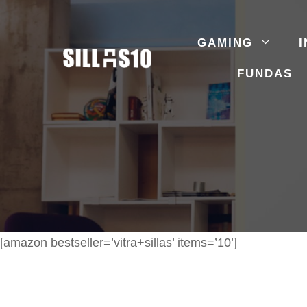
Saltar
al
GAMING
I
contenido
FUNDAS
[amazon bestseller=’vitra+sillas’ items=’10’]