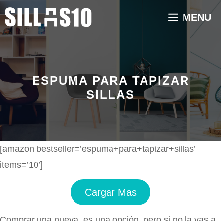
Saltar
MENU
al
contenido
ESPUMA PARA TAPIZAR
SILLAS
[amazon bestseller=’espuma+para+tapizar+sillas’
items=’10’]
Cargar Mas
Comprar una nueva, es una opción, pero si no la vas a