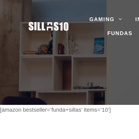
Saltar
al
GAMING
I
contenido
FUNDAS
[amazon bestseller=’funda+sillas’ items=’10’]