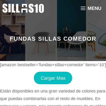
Saltar
MENU
al
contenido
FUNDAS SILLAS COMEDOR
[amazon bestseller=’fundas+sillas+comedor’ items=’10’]
Cargar Mas
Están disponibles en una gran variedad de colores para
que puedas combinarlas con el resto de muebles. En