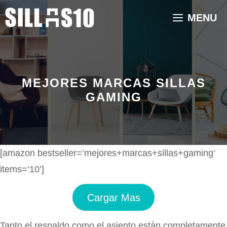
Saltar
MENU
al
contenido
MEJORES MARCAS SILLAS
GAMING
[amazon bestseller=’mejores+marcas+sillas+gaming’
items=’10’]
Cargar Mas
Tanto el respaldo como el asiento están completamente