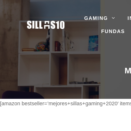
Saltar
al
GAMING
I
contenido
FUNDAS
M
[amazon bestseller=’mejores+sillas+gaming+2020′ items