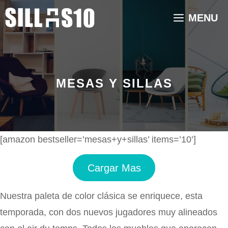
Saltar
MENU
al
contenido
MESAS Y SILLAS
[amazon bestseller=’mesas+y+sillas’ items=’10’]
Cargar Mas
Nuestra paleta de color clásica se enriquece, esta
temporada, con dos nuevos jugadores muy alineados