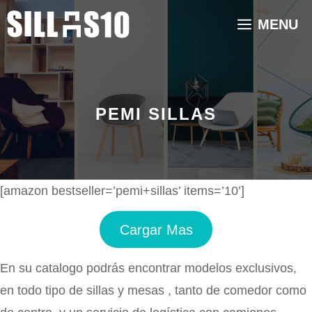
Saltar
MENU
al
contenido
PEMI SILLAS
[amazon bestseller=’pemi+sillas’ items=’10’]
Cargar Mas
En su catalogo podrás encontrar modelos exclusivos,
en todo tipo de sillas y mesas , tanto de comedor como