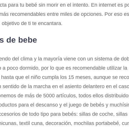
recta para tu bebé sin morir en el intento. En internet e
as más recomendables entre miles de opciones. Por eso e
objetivo de ti te encantara.
as de bebe
do del clima y la mayoría viene con un sistema de dobl
a poco dormido, por lo que es recomendable utilizar la 
ha hasta que el niño cumpla los 15 meses, aunque se rec
en sentido de la marcha en el asiento delantero en el ca
sponemos de más de 5000 artículos, todos ellos distribuid
 productos para el descanso y el juego de bebés y muchís
orios de todo tipo para bebés: sillas de coche, sillas 
icunas, textil cuna, decoración, mochilas portabebé, c