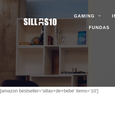
Saltar
al
GAMING
I
contenido
FUNDAS
[amazon bestseller=’sillas+de+bebe’ items=’10’]