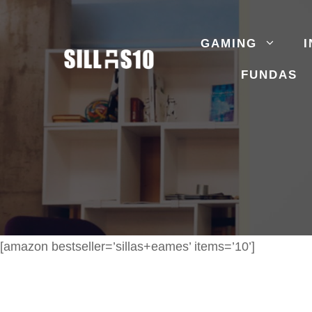
Saltar
al
GAMING
I
contenido
FUNDAS
[amazon bestseller=’sillas+eames’ items=’10’]