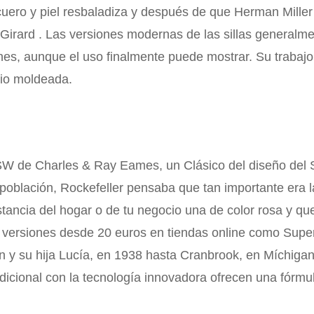
n cuero y piel resbaladiza y después de que Herman Mille
r Girard . Las versiones modernas de las sillas general
s, aunque el uso finalmente puede mostrar. Su trabajo
drio moldeada.
 DSW de Charles & Ray Eames, un Clásico del diseño del 
población, Rockefeller pensaba que tan importante era l
estancia del hogar o de tu negocio una de color rosa y 
as versiones desde 20 euros en tiendas online como Supe
y su hija Lucía, en 1938 hasta Cranbrook, en Míchigan 
dicional con la tecnología innovadora ofrecen una fórmu