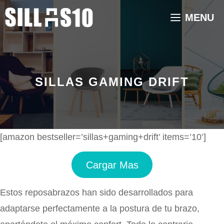
Saltar
MENU
al
contenido
SILLAS GAMING DRIFT
[amazon bestseller=’sillas+gaming+drift’ items=’10’]
Cargar Mas
Estos reposabrazos han sido desarrollados para
adaptarse perfectamente a la postura de tu brazo,