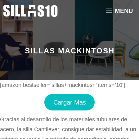
Saltar
MENU
al
contenido
SILLAS MACKINTOSH
[amazon bestseller=’sillas+mackintosh’ items=’10’]
Cargar Mas
Gracias al desarrollo de los materiales tubulares de
acero, la silla Cantilever, consigue dar estabilidad a un