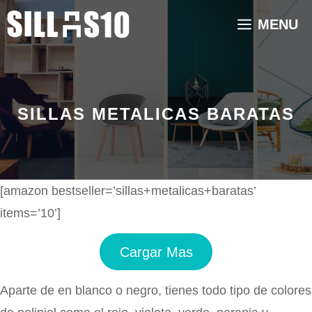
Saltar
MENU
al
contenido
SILLAS METALICAS BARATAS
[amazon bestseller=’sillas+metalicas+baratas’
items=’10’]
Cargar Mas
Aparte de en blanco o negro, tienes todo tipo de colores