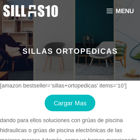
Saltar
MENU
al
contenido
SILLAS ORTOPEDICAS
[amazon bestseller=’sillas+ortopedicas’ items=’10’]
Cargar Mas
dando para ellos soluciones con grúas de piscina
hidraulicas o grúas de piscina electrónicas de las