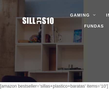
Saltar
al
GAMING
I
contenido
FUNDAS
[amazon bestseller=’sillas+plastico+baratas’ items=’10’]