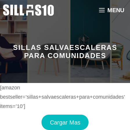
Saltar
MENU
al
contenido
SILLAS SALVAESCALERAS
PARA COMUNIDADES
[amazon
bestseller=’sillas+salvaescaleras+para+comunidades’
items=’10’]
Cargar Mas