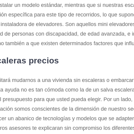
alar un modelo estándar, mientras que si nuestras escal
ón específica para este tipo de recorridos, lo que supon
staladora de elevadores. Son aquellos mini elevadores 
lidad de personas con discapacidad, de edad avanzada, e i
o también a que existen determinados factores que influ
caleras precios
evitará mudarnos a una vivienda sin escaleras o embarca
ta ayuda no es tan cómoda como la de un salva escalera
presupuesto para que usted pueda elegir. Por un lado, ex
levación somos conscientes de la dimensión de nuestro s
cer un abanico de tecnologías y modelos que se adapten
tros asesores te explicaran sin compromiso los diferen