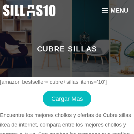
Saltar
MENU
al
contenido
CUBRE SILLAS
[amazon bestseller=’cubre+sillas’ items=’10’]
Cargar Mas
Encuentre los mejores chollos y ofertas de Cubre sillas
ikea de internet, compara entre los mejores chollos y