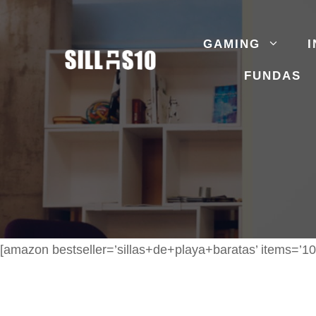
Saltar
al
GAMING
I
contenido
FUNDAS
[amazon bestseller=’sillas+de+playa+baratas’ items=’10