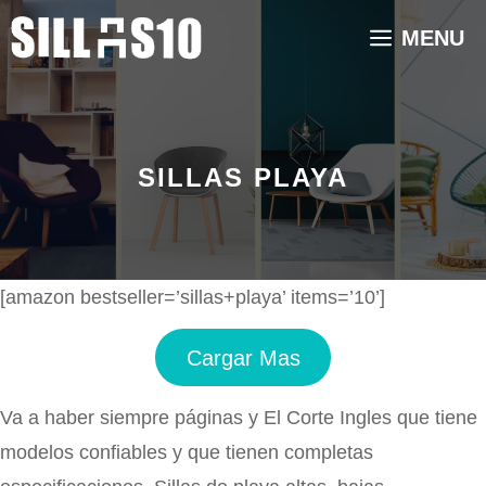
Saltar
MENU
al
contenido
SILLAS PLAYA
[amazon bestseller=’sillas+playa’ items=’10’]
Cargar Mas
Va a haber siempre páginas y El Corte Ingles que tiene
modelos confiables y que tienen completas