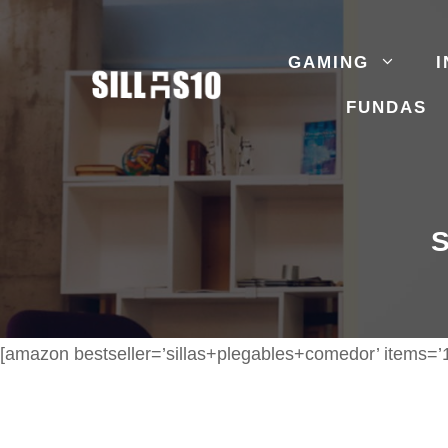
Saltar
al
GAMING
I
contenido
FUNDAS
[amazon bestseller=’sillas+plegables+comedor’ items=’1