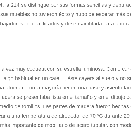
 la 214 se distingue por sus formas sencillas y depurad
sus muebles no tuvieron éxito y hubo de esperar más d
abajadores no cualificados y desensamblada para ahorrar 
la vez muy coqueta con su estrella luminosa. Como curiosi
a —algo habitual en un café—, éste cayera al suelo y no
hacia afuera como la mayoría tienen una base y asiento 
adera se presentaba lista en el tamaño y en el dibujo co
dio de tornillos. Las partes de madera fueron hechas 
car a una temperatura de alrededor de 70 °C durante 20
r más importante de mobiliario de acero tubular, con mo