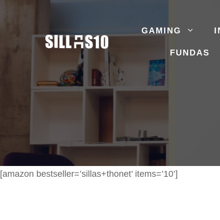
Saltar
al
GAMING
I
contenido
FUNDAS
[amazon bestseller=’sillas+thonet’ items=’10’]