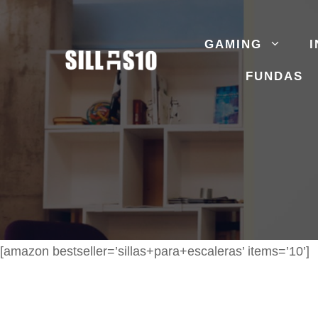
Saltar
al
GAMING
I
contenido
FUNDAS
[amazon bestseller=’sillas+para+escaleras’ items=’10’]